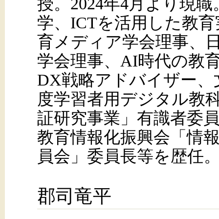
授。2024年4月より現
学、ICTを活用した教
育メディア学会理事、
学会理事、AI時代の教
DX戦略アドバイザー、
度学習者用デジタル教
証研究事業」有識者委
教育情報化振興会「情
員会」委員長等を歴任
郡司竜平