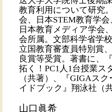
送大学大学院博士後期
教育利用について研究。
会、日本STEM教育学
日本教育メディア学会
会所属。文部科学省学校
立国教育審査員特別賞、
良賞等受賞。著書に、『
拓く！PC1人1台授業
（共著）、『GIGAス
イドブック』翔泳社（
山口眞希