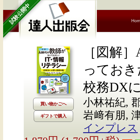
試験公開中
Ho
［図解］
っておき
校務DX
小林祐紀, 
岩﨑有朋, 津
ギフトで購入
インプレス