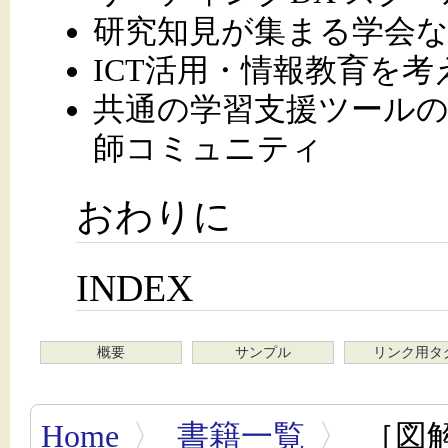
研究知見が集まる学会
ICT活用・情報教育を
共通の学習支援ツール
師コミュニティ
おわりに
INDEX
概要
サンプル
リンク用タ
Home
〉
書籍一覧
〉
［図