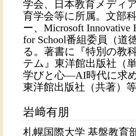
学会、日本教育メディア
育学会等に所属。文部科
ー、Microsoft Innovative
for School番組委
る。著書に『特別の教
テム』東洋館出版社（単著
学びと心―AI時代に求
東洋館出版社（共著）
岩﨑有朋
札幌国際大学 基盤教育