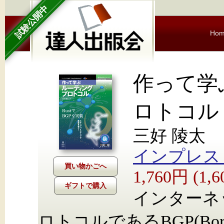
試験公開中
Ho
作って学
ロトコル 
三好 陵太
インプレス Nex
1,760円 (1
ギフトで購入
インターネ
ロトコルであるBGP(Border 