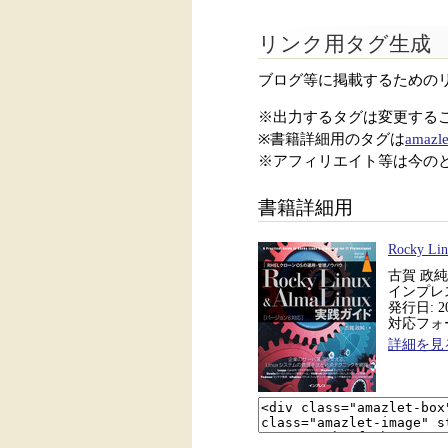
リンク用タグ生成
ブログ等に掲載するための
※出力するタグは変更する
※書籍詳細用のタグは
amazle
※アフィリエイト等は今の
書籍詳細用
Rocky 
古賀 政純
インプレ
発行日: 20
対応フォーマ
詳細を見