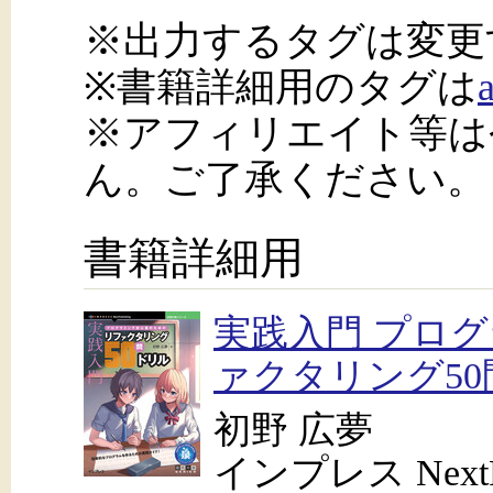
※出力するタグは変更
※書籍詳細用のタグは
※アフィリエイト等は
ん。ご了承ください。
書籍詳細用
実践入門 プロ
ァクタリング5
初野 広夢
インプレス NextPu