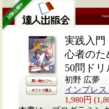
試験公開中
Ho
実践入門
心者のた
50問ドリ
初野 広夢
インプレス Nex
ギフトで購入
1,980円 (1