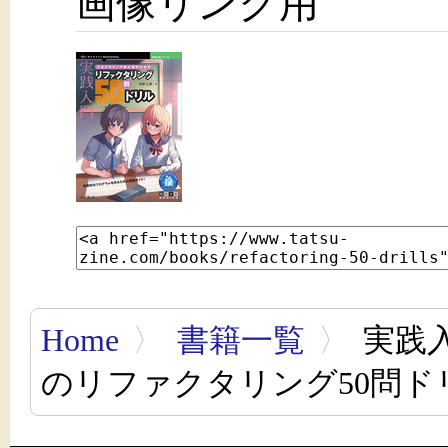
画像リンク用
Home
〉
書籍一覧
〉
実践
のリファクタリング50問ド