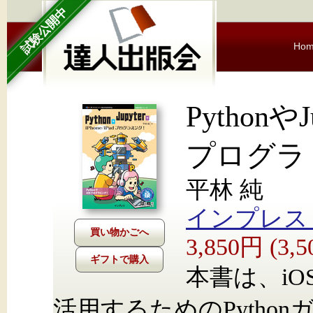
試験公開中
Ho
PythonやJ
プログラ
平林 純
インプレス Nex
3,850円 (3
ギフトで購入
本書は、i
活用するためのPythonガ