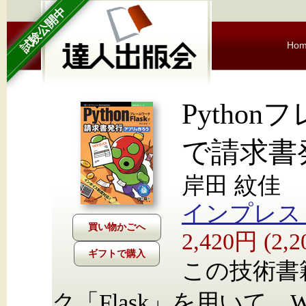
試験公開中
Ho
Python
で請求書
岸田 紋佳
インプレス Nex
2,420円 (2
ギフトで購入
この技術書籍
ク「Flask」を用いて