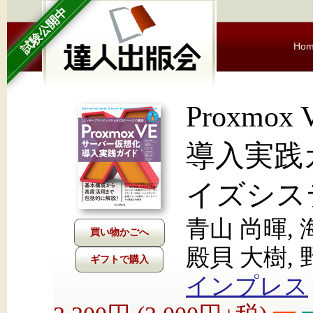
試験公開中
Ho
Proxm
導入実践
イズシス
青山 尚暉, 
殿貝 大樹, 
ギフトで購入
インプレス