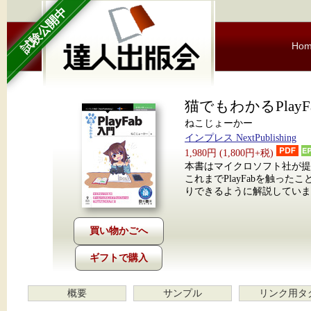
試験公開中
Ho
猫でもわかるPlayF
ねこじょーかー
インプレス NextPublishing
1,980円 (1,800円+税)
本書はマイクロソフト社が提供
これまでPlayFabを触っ
りできるように解説していま
ギフトで購入
概要
サンプル
リンク用タ