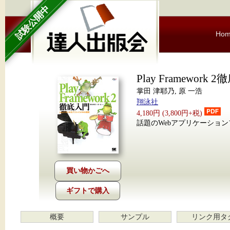
試験公開中
Ho
Play Framework 
掌田 津耶乃, 原 一浩
翔泳社
4,180円 (3,800円+税)
話題のWebアプリケーショ
ギフトで購入
概要
サンプル
リンク用タ