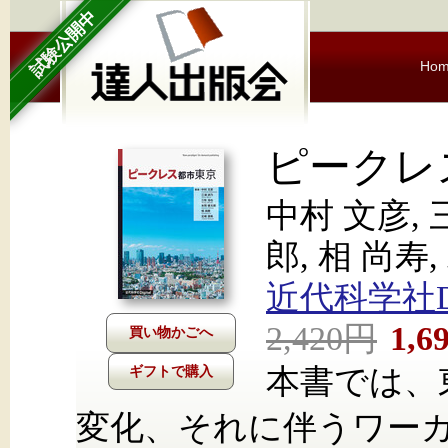
試験公開中
Ho
ピークレ
中村 文彦, 
郎, 相 尚寿
近代科学社Dig
2,420円
1,6
本書では、
ギフトで購入
変化、それに伴うワー