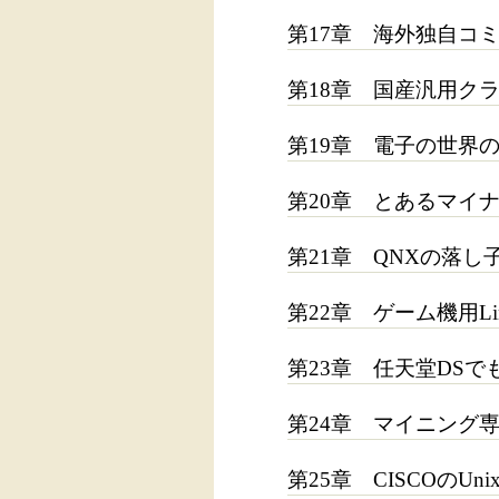
第17章 海外独自コミュニ
第18章 国産汎用クラス
第19章 電子の世界の第
第20章 とあるマイナーO
第21章 QNXの落し子
第22章 ゲーム機用Linux
第23章 任天堂DSでもLi
第24章 マイニング専用L
第25章 CISCOのUni