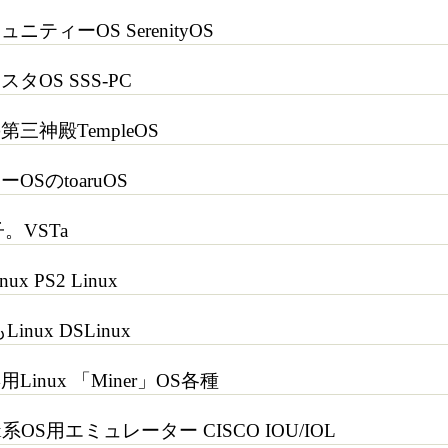
ティーOS SerenityOS
タOS SSS-PC
三神殿TempleOS
SのtoaruOS
。VSTa
 PS2 Linux
nux DSLinux
inux 「Miner」OS各種
x系OS用エミュレーター CISCO IOU/IOL