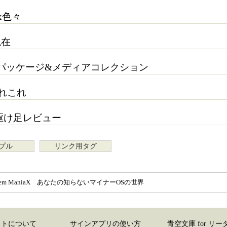
ix色々
現在
 パッケージ&メディアコレクション
あれこれ
S駆け足レビュー
プル
リンク用タグ
 System ManiaX あなたの知らないマイナーOSの世界
イトについて
サインアプリの使い方
青空文庫 for リー