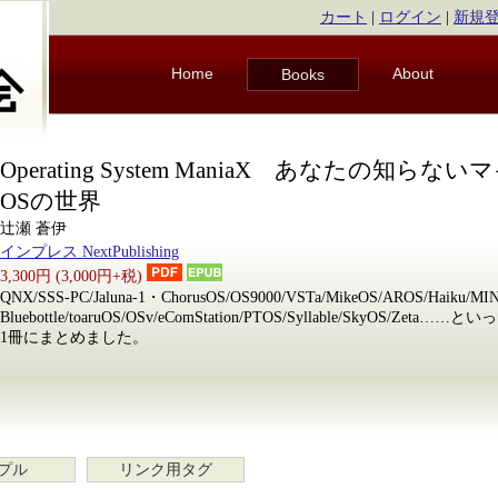
カート
|
ログイン
|
新規
Home
About
Books
Operating System ManiaX あなたの知らな
OSの世界
辻瀬 蒼伊
インプレス NextPublishing
3,300円 (3,000円+税)
QNX/SSS-PC/Jaluna-1・ChorusOS/OS9000/VSTa/MikeOS/AROS/Haiku/MI
Bluebottle/toaruOS/OSv/eComStation/PTOS/Syllable/SkyOS/
1冊にまとめました。
プル
リンク用タグ