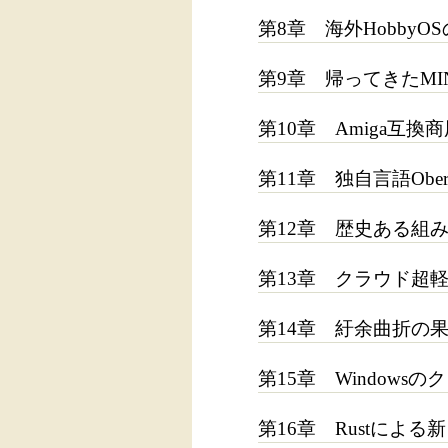
第8章 海外HobbyOSの
第9章 帰ってきたMINI
第10章 Amiga互換商用
第11章 独自言語OberonO
第12章 歴史ある組み込みRT
第13章 クラウド超軽量
第14章 紆余曲折の果てに
第15章 Windowsの
第16章 Rustによる新