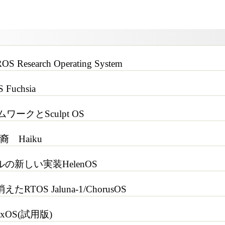
 Research Operating System
Fuchsia
ワークとSculpt OS
 Haiku
の新しい実装HelenOS
OS Jaluna-1/ChorusOS
xOS(試用版)