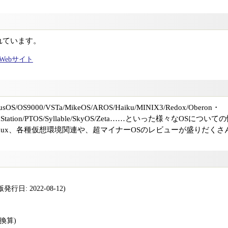
れています。
ャルWebサイト
usOS/OS9000/VSTa/MikeOS/AROS/Haiku/MINIX3/Redox/Oberon・
Sv/eComStation/PTOS/Syllable/SkyOS/Zeta……といった様々な
、変わり種Linux、各種仮想環境関連や、超マイナーOSのレビューが盛りだく
行日: 2022-08-12)
版換算)