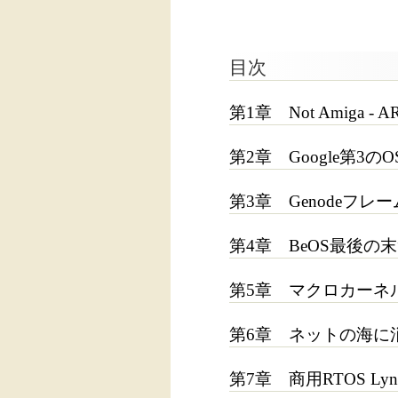
目次
第1章 Not Amiga - AROS
第2章 Google第3のOS 
第3章 Genodeフレーム
第4章 BeOS最後の末裔
第5章 マクロカーネル
第6章 ネットの海に消えたRT
第7章 商用RTOS Lyn