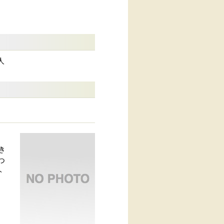
人
き
つ
ト