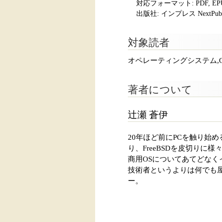
対応フォーマット:
PDF, E
出版社: インプレス NextPubli
対象読者
オペレーティングシステム,OS
著者について
辻瀬 蒼伊
20年ほど前にPCを触り始
り、FreeBSDを皮切りに
商用OSについてあてどなく
技術者というよりは何でも
ー。