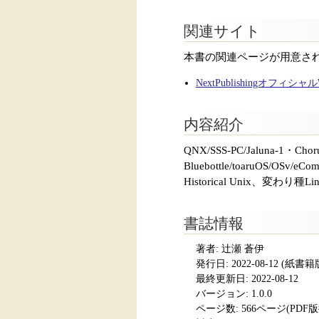
関連サイト
本書の関連ページが用意さ
NextPublishingオフィシ
内容紹介
QNX/SSS-PC/Jaluna-1・Chor
Bluebottle/toaruOS/O
Historical Unix
書誌情報
著者: 辻瀬 蒼伊
発行日:
2022-08-12
(紙書籍版発
最終更新日: 2022-08-12
バージョン: 1.0.0
ページ数:
566ページ(PDF