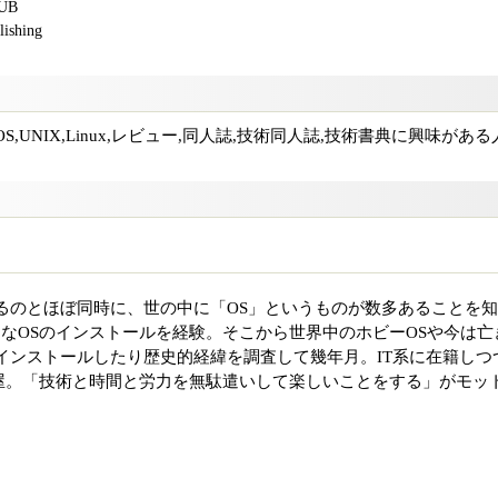
PUB
shing
,UNIX,Linux,レビュー,同人誌,技術同人誌,技術書典に興味がある
めるのとほぼ同時に、世の中に「OS」というものが数多あることを知
様々なOSのインストールを経験。そこから世界中のホビーOSや今は亡
インストールしたり歴史的経緯を調査して幾年月。IT系に在籍しつ
屋。「技術と時間と労力を無駄遣いして楽しいことをする」がモッ