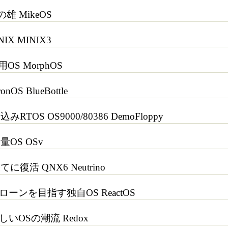
雄 MikeOS
X MINIX3
OS MorphOS
S BlueBottle
OS OS9000/80386 DemoFloppy
OS OSv
復活 QNX6 Neutrino
クローンを目指す独自OS ReactOS
しいOSの潮流 Redox