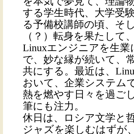
を本気で夢見て、理論
する学生時代、大学受
る予備校講師の頃、そ
（？）転身を果たして
Linuxエンジニアを生
で、妙な縁が続いて、常にU
共にする。最近は、Li
おいて、企業システムでの
熱を燃やす日々を過ご
筆にも注力。
休日は、ロシア文学と
ジャズを楽しむはずが