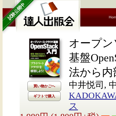
試験公開中
Ho
オープン
基盤Ope
法から内
中井悦司, 
KADOKA
ギフトで購入
ス