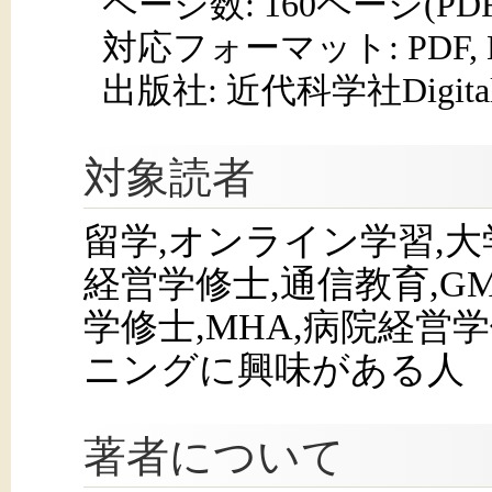
ページ数:
160ページ(PD
対応フォーマット:
PDF,
出版社: 近代科学社Digita
対象読者
留学,オンライン学習,大学
経営学修士,通信教育,GM
学修士,MHA,病院経営学修
ニングに興味がある人
著者について