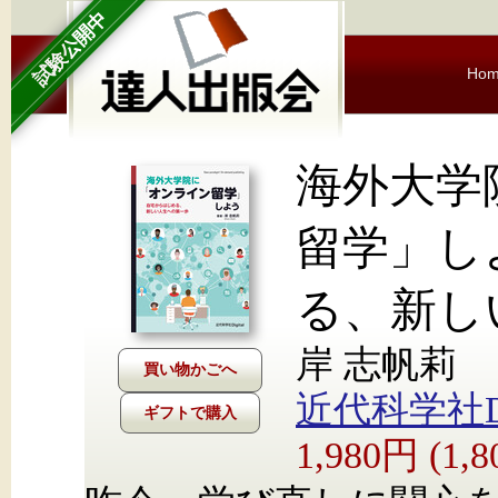
試験公開中
Ho
海外大学
留学」し
る、新し
岸 志帆莉
近代科学社Dig
ギフトで購入
1,980円 (1