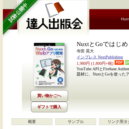
試験公開中
Ho
NuxtとGoではじ
寺田 晃大
インプレス NextPublishing
1,980円 (1,800円+税)
YouTube APIとFireba
題材に、NuxtとGoを使っ
ギフトで購入
概要
サンプル
リンク用タ