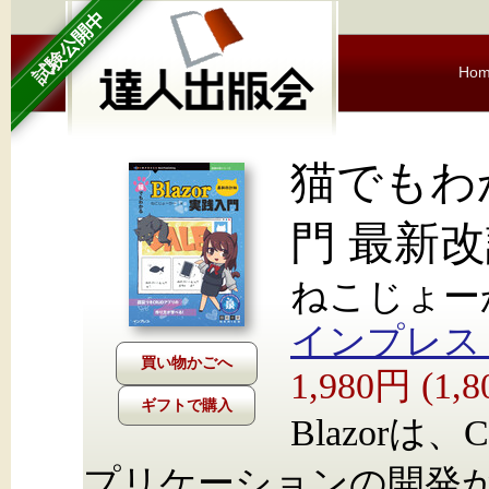
試験公開中
Ho
猫でもわか
門 最新
ねこじょー
インプレス Nex
1,980円 (1
ギフトで購入
Blazorは、
プリケーションの開発