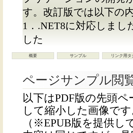
す。改訂版では以下の内
1．.NET8に対応しま
した
概要
サンプル
リンク用タ
ページサンプル閲
以下はPDF版の先頭
して縮小した画像です
（※EPUB版を提供