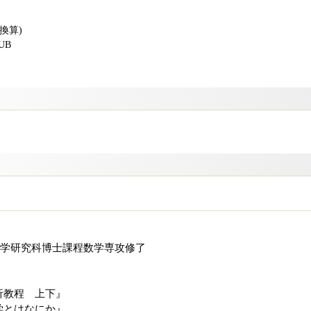
版換算)
PUB
院理学研究科博士課程数学専攻修了
析教程 上下』
学とはなにか』