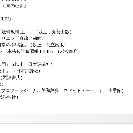
『天書の証明』
,III』
『幾何教程 上下』（以上，丸善出版）
ーリエフ『直線と曲線』
日常の不思議』（以上，共立出版）
フ『本格数学練習帳 I,II,III』（岩波書店）
入門』（以上，日本評論社）
下』 （日本評論社）
（岩波書店）
社）
RRA（プロフェッショナル英和辞典 スペッド・テラ）』（小学館）
代科学社）