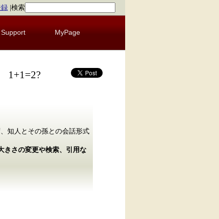
登録
|
検索
Support
MyPage
+1=2?
ず、知人とその孫との会話形式
の大きさの変更や検索、引用な