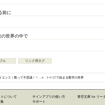
える前に
然数の世界の中で
プル
リンク用タグ
エンス｜数って不思議！！…∞ 1+1=2?で始まる数学の世界
イトについて
サインアプリの使い方
青空文庫 for リー
募集
サポート