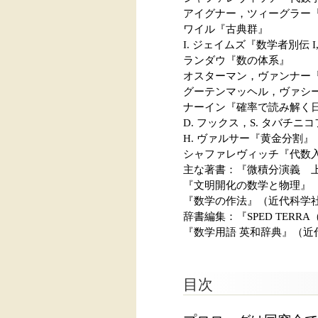
アイグナー，ツィーグラー
ワイル『古典群』
I. ジェイムズ『数学者別伝 I,II
ランダウ『数の体系』
オスターマン，ヴァンナー
グーテンマッヘル，ヴァシ
ナーイン『確率で読み解く
D. フックス，S. タバチニコ
H. ヴァルサー『黄金分割』
シャファレヴィッチ『代数
主な著書：『微積分演義 上
『文明開化の数学と物理』 
『数学の作法』（近代科学
辞書編集：『SPED TE
『数学用語 英和辞典』（近
目次