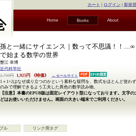
カート
|
ログイン
|
新規
Home
About
Books
孫と一緒にサイエンス｜数って不思議！！…∞ 1
で始まる数学の世界
蟹江 幸博
近代科学社
2,750円
1,925円
《特価》
→ セールサイト
1＋1=2はなぜ成り立つのかという素朴な疑問を、数式をほとんど使わ
のみで理解できるよう工夫した異色の数学読み物。
【注意】本書のEPUB版は固定レイアウト型になっております。文字
どはお使いいただけません。画面の大きい端末でご利用ください。
プル
リンク用タグ