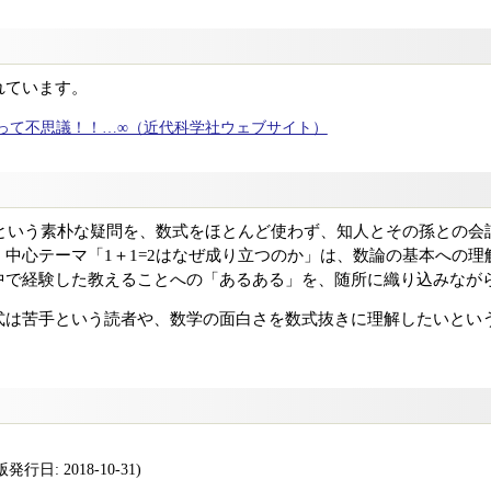
れています。
って不思議！！…∞（近代科学社ウェブサイト）
かという素朴な疑問を、数式をほとんど使わず、知人とその孫との
中心テーマ「1＋1=2はなぜ成り立つのか」は、数論の基本への理
中で経験した教えることへの「あるある」を、随所に織り込みなが
式は苦手という読者や、数学の面白さを数式抜きに理解したいとい
行日: 2018-10-31)