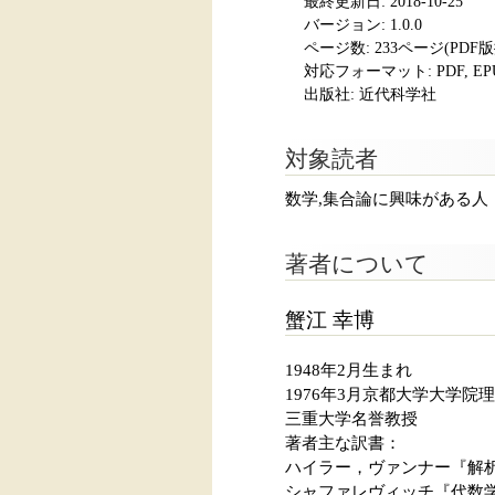
最終更新日: 2018-10-25
バージョン: 1.0.0
ページ数:
233ページ(PDF
対応フォーマット:
PDF, E
出版社: 近代科学社
対象読者
数学,集合論に興味がある人
著者について
蟹江 幸博
1948年2月生まれ
1976年3月京都大学大学
三重大学名誉教授
著者主な訳書：
ハイラー，ヴァンナー『解
シャファレヴィッチ『代数