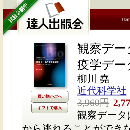
試験公開中
Ho
観察デ
疫学デー
柳川 堯
近代科学社
3,960円
2,7
ギフトで購入
観察データ
から逃れることができ