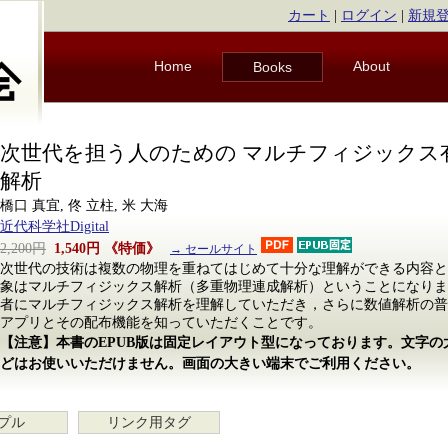
カート
|
ログイン
|
新規
Home
About
Books
次世代を担う人のための マルチフィジックス
解析
橋口 真宜, 佟 立柱, 米 大海
近代科学社Digital
2,200円
1,540円
《特価》
→ セールサイト
次世代の技術は複数の物理を重ねてはじめて十分な理解ができる内容と
象はマルチフィジックス解析（多重物理連成解析）ということになりま
者にマルチフィジックス解析を理解していただき，さらに数値解析の普
アプリとその配布機能を知っていただくことです。
【注意】本書のEPUB版は固定レイアウト型になっております。文字
どはお使いいただけません。画面の大きい端末でご利用ください。
プル
リンク用タグ