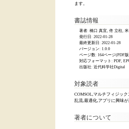
ます。
書誌情報
著者: 橋口 真宜, 佟 立柱, 
発行日:
2022-01-28
最終更新日: 2022-01-28
バージョン: 1.0.0
ページ数:
164ページ(PDF
対応フォーマット:
PDF, E
出版社: 近代科学社Digital
対象読者
COMSOL,マルチフィジッ
乱流,最適化,アプリに興味
著者について