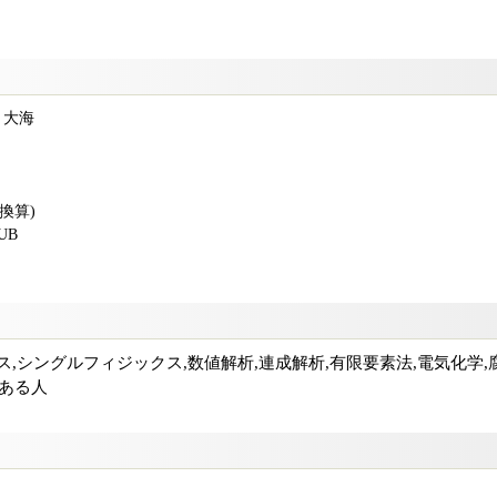
米 大海
版換算)
PUB
クス,シングルフィジックス,数値解析,連成解析,有限要素法,電気化学,腐
がある人