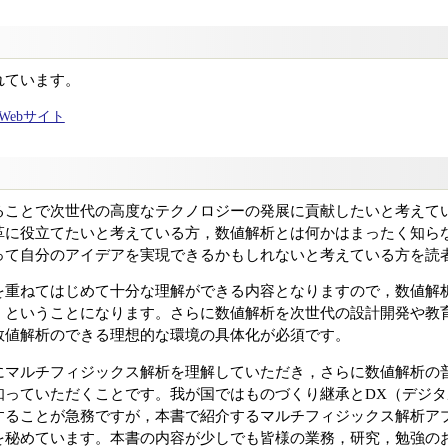
れています。
ャルWebサイト
ることで次世代の高度なテクノロジーの発展に貢献したいと考えて
革に役立てたいと考えている方，数値解析とは何かはまったく知ら
って自分のアイデアを実現できるかもしれないと考えている方を読
を重ねてはじめて十分な理解ができる内容となりますので，数値解
）ということになります。さらに数値解析を次世代の設計開発や教
数値解析のできる理想的な環境の具体化が必須です。
にマルチフィジックス解析を理解していただき，さらに数値解析の
知っていただくことです。我が国ではものづくり継承とDX（デジ
することが急務ですが，本書で紹介するマルチフィジックス解析ア
を秘めています。本書の内容が少しでも皆様の業務，研究，勉強の