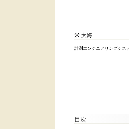
米 大海
計測エンジニアリングシス
目次