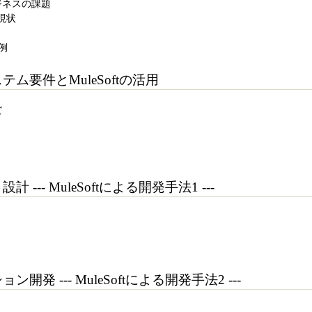
ジネスの課題
現状
例
システム要件とMuleSoftの活用
ズ
設計 --- MuleSoftによる開発手法1 ---
ション開発 --- MuleSoftによる開発手法2 ---