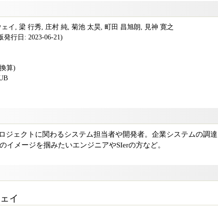
, 梁 行秀, 庄村 純, 菊池 太昊, 町田 昌旭朗, 見神 寛之
行日: 2023-06-21)
版換算)
PUB
プロジェクトに関わるシステム担当者や開発者。企業システムの調
のイメージを掴みたいエンジニアやSIerの方など。
ェイ