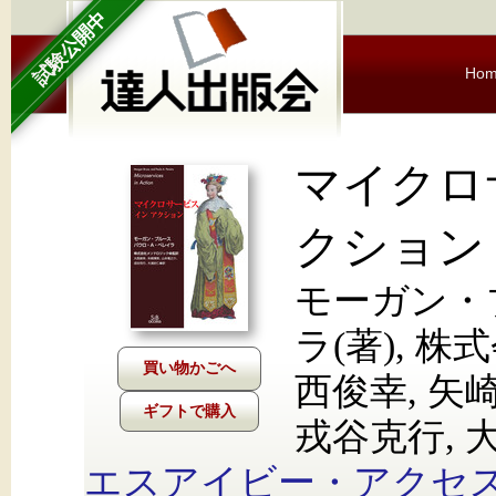
試験公開中
Ho
マイクロ
クション
モーガン・
ラ(著), 
西俊幸, 矢
ギフトで購入
戎谷克行, 
エスアイビー・アクセ