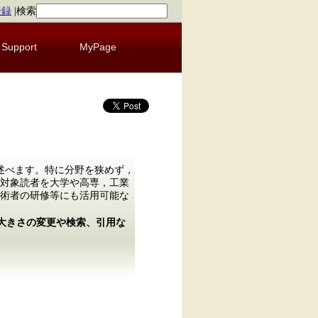
登録
|
検索
Support
MyPage
述べます。特に分野を狭めず，
対象読者を大学や高専，工業
術者の研修等にも活用可能な
の大きさの変更や検索、引用な