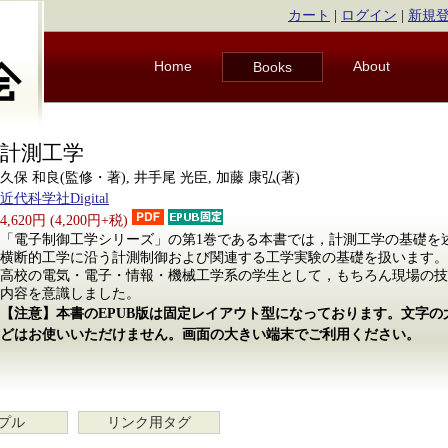
カート
|
ログイン
|
新規
Home
About
Books
計測工学
久保 和良(監修・著), 井手尾 光臣, 加藤 康弘(著)
近代科学社Digital
4,620円 (4,200円+税)
「電子制御工学シリーズ」の第1巻である本書では，計測工学の基礎を
横断的工学に沿う計測制御および関連する工学実験の基礎を扱います。
高校の電気・電子・情報・機械工学系の学生として，もちろん現場の技
内容を意識しました。
【注意】本書のEPUB版は固定レイアウト型になっております。文字
どはお使いいただけません。画面の大きい端末でご利用ください。
プル
リンク用タグ