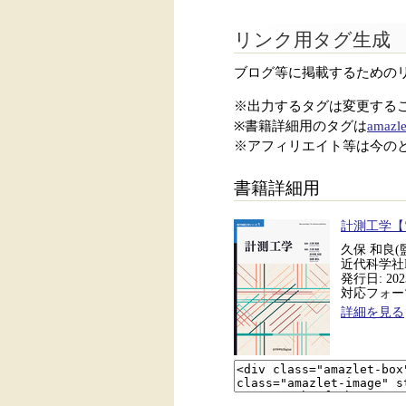
リンク用タグ生成
ブログ等に掲載するための
※出力するタグは変更する
※書籍詳細用のタグは
amazle
※アフィリエイト等は今の
書籍詳細用
計測工学【
久保 和良(
近代科学社Di
発行日: 2023
対応フォーマッ
詳細を見る