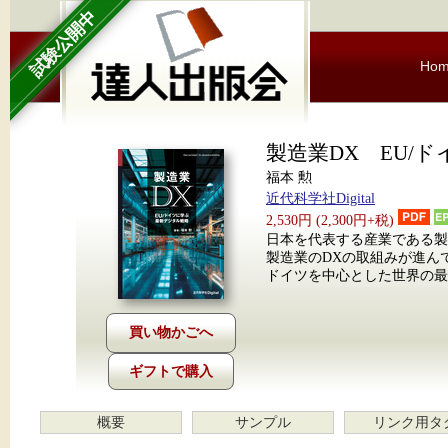
試験公開中
Ho
製造業DX EU/
福本 勲
近代科学社Digital
2,530円 (2,300円+税)
日本を代表する産業である
製造業のDXの取組みが進んで
ドイツを中心とした世界の
ギフトで購入
概要
サンプル
リンク用タ