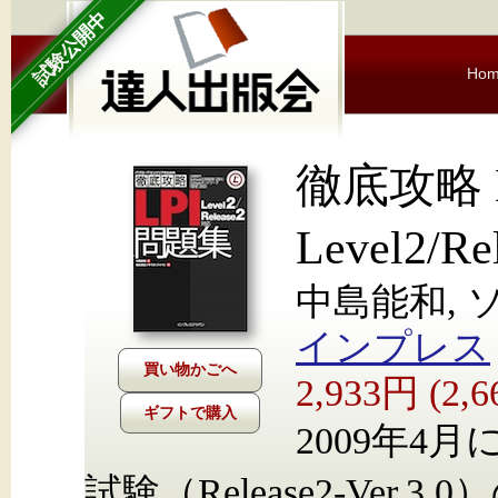
試験公開中
Ho
徹底攻略 
Level2/R
中島能和,
インプレス
2,933円 (2
ギフトで購入
2009年4月
試験（Release2-Ver