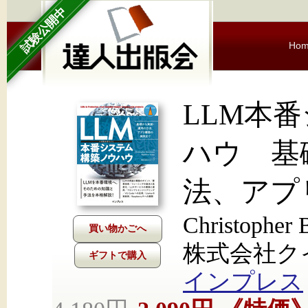
試験公開中
Ho
LLM本
ハウ 基
法、アプ
Christopher 
株式会社クイ
ギフトで購入
インプレス