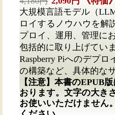
4,180円
2,090円
《特価
大規模言語モデル（LL
ロイするノウハウを解
プロイ、運用、管理に
包括的に取り上げています
Raspberry Piへの
の構築など、具体的な
【注意】本書のEPUB
おります。文字の大き
お使いいただけません
ください。