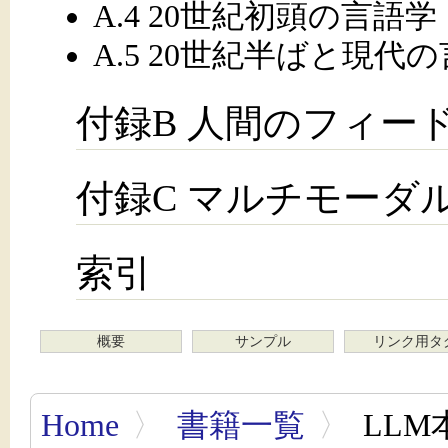
A.4 20世紀初頭の言語学
A.5 20世紀半ばと現代
付録B 人間のフィー
付録C マルチモーダ
索引
概要
サンプル
リンク用タ
Home
〉
書籍一覧
〉
LL