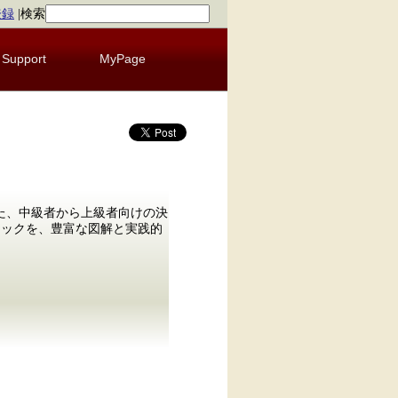
登録
|
検索
Support
MyPage
説した、中級者から上級者向けの決
クニックを、豊富な図解と実践的