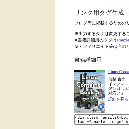
リンク用タグ生成
ブログ等に掲載するための
※出力するタグは変更する
※書籍詳細用のタグは
amazle
※アフィリエイト等は今の
書籍詳細用
Linux Co
加藤 泰文
インプレス Ne
発行日: 2026
対応フォーマッ
詳細を見る