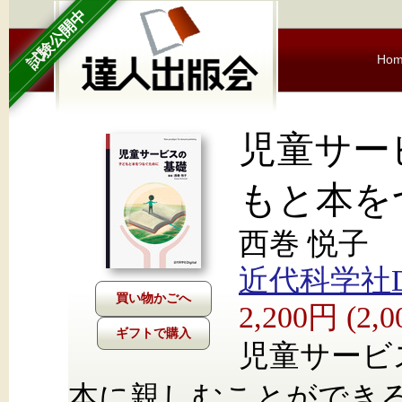
試験公開中
Ho
児童サー
もと本を
西巻 悦子
近代科学社Dig
2,200円 (2
ギフトで購入
児童サービ
本に親しむことができ