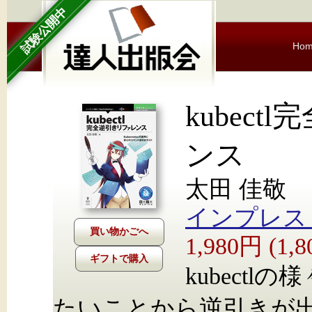
試験公開中
Ho
kubec
ンス
太田 佳敬
インプレス Nex
1,980円 (1
ギフトで購入
kubect
たいことから逆引きが