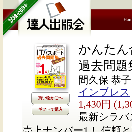
試験公開中
Ho
かんたん
過去問題集
間久保 恭子
インプレス
1,430円 (1
ギフトで購入
最新シラバ
売上ナンバー1！ 信頼