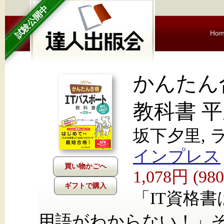
試験公開中
Ho
かんたん
教科書 平
坂下夕里,
インプレス
1,078円 (9
ギフトで購入
「IT資格
用語がわからない！」そ