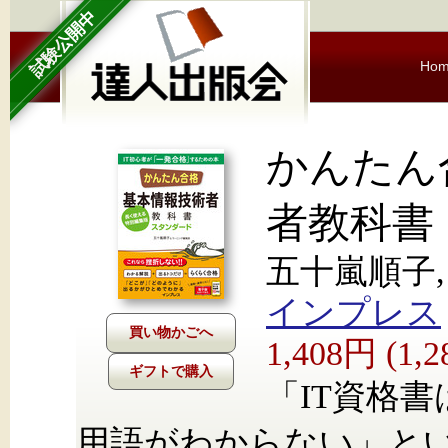
試験公開中
Ho
かんたん
者教科書
五十嵐順子
インプレス
1,408円 (1
ギフトで購入
「IT資格
用語がわからない」とい