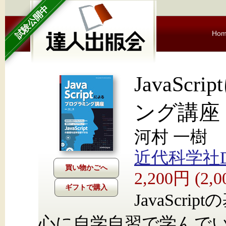
試験公開中
Ho
JavaSc
ング講座
河村 一樹
近代科学社Dig
2,200円 (2
ギフトで購入
JavaScr
心に自学自習で学んで