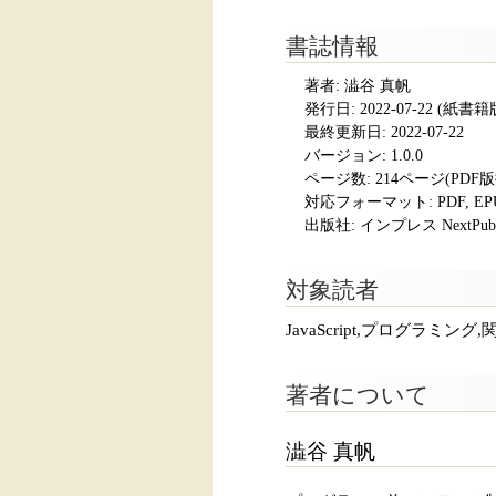
書誌情報
著者: 澁谷 真帆
発行日:
2022-07-22
(紙書籍版発
最終更新日: 2022-07-22
バージョン: 1.0.0
ページ数:
214ページ(PDF
対応フォーマット:
PDF, E
出版社: インプレス NextPubli
対象読者
JavaScript,プログラミン
著者について
澁谷 真帆