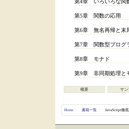
第4章 いろいろな関
第5章 関数の応用
第6章 無名再帰と末
第7章 関数型プログ
第8章 モナド
第9章 非同期処理と
概要
サン
Home
〉
書籍一覧
〉
JavaScrip