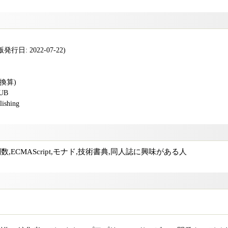
行日: 2022-07-22)
版換算)
PUB
shing
グ,関数,ECMAScript,モナド,技術書典,同人誌に興味がある人