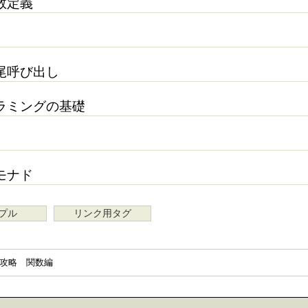
数定義
尾呼び出し
ラミングの基礎
モナド
プル
リンク用タグ
t徹底攻略 関数編