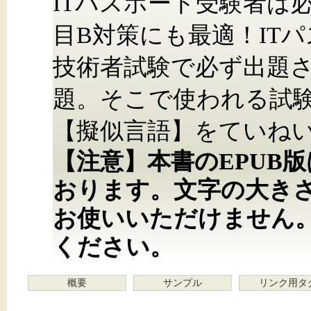
ITパスポート受験者は
目B対策にも最適！IT
技術者試験で必ず出題
題。そこで使われる試
【擬似言語】をていね
【注意】本書のEPUB
おります。文字の大き
お使いいただけません
ください。
概要
サンプル
リンク用タ