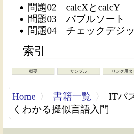
問題02 calcXとcalcY
問題03 バブルソート
問題04 チェックデジ
索引
概要
サンプル
リンク用タ
Home
〉
書籍一覧
〉
ITパ
くわかる擬似言語入門