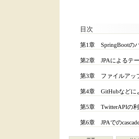
目次
第1章 SpringBoo
第2章 JPAによるテー
第3章 ファイルアッ
第4章 GitHubなど
第5章 TwitterAPIの
第6章 JPAでのcasc