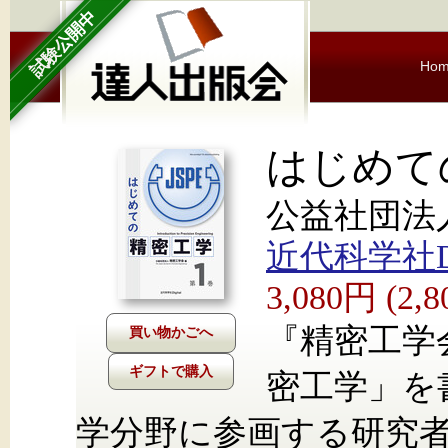
試験公開中
Ho
はじめて
公益社団法
近代科学社Dig
3,080円 (2
『精密工学
ギフトで購入
密工学」を
学分野に参画する研究