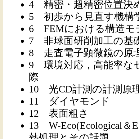
4 精密・超精密位置決
5 初歩から見直す機構
6 FEMにおける構造
7 非球面研削加工の基
8 走査電子顕微鏡の原
9 環境対応，高能率な
際
10 光CD計測の計測原
11 ダイヤモンド
12 表面粗さ
13 W-Eco(Ecologica
熱処理とその話題