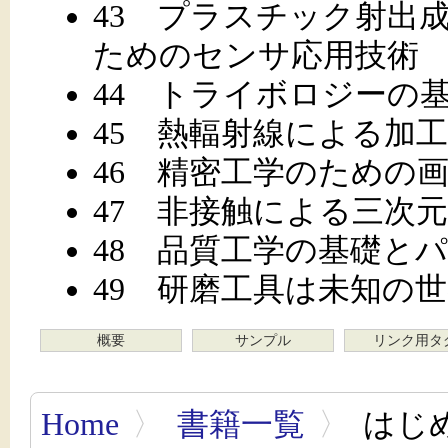
43 プラスチック射出
ためのセンサ応用技術
44 トライボロジーの
45 熱輻射線による加
46 精密工学のための
47 非接触による三次
48 品質工学の基礎と
49 研磨工具は未知の
概要
サンプル
リンク用タ
Home
〉
書籍一覧
〉
はじめ