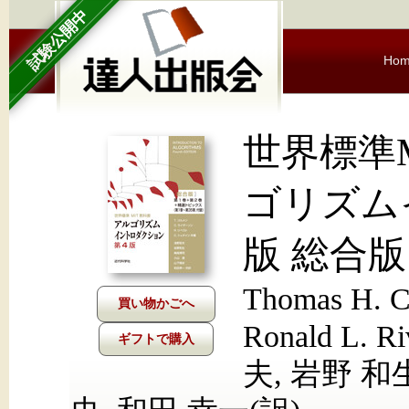
試験公開中
Ho
世界標準
ゴリズム
版 総合版
Thomas H. Co
Ronald L. Ri
ギフトで購入
夫, 岩野 和