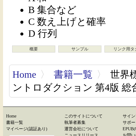
B 集合など
C 数え上げと確率
D 行列
概要
サンプル
リンク用タ
Home
〉
書籍一覧
〉
世界標
ントロダクション 第4版 総
Home
このサイトについて
サイン
書籍一覧
執筆者募集
サポー
マイページ(認証あり)
運営会社について
EPU
ニュースリリース
お問い