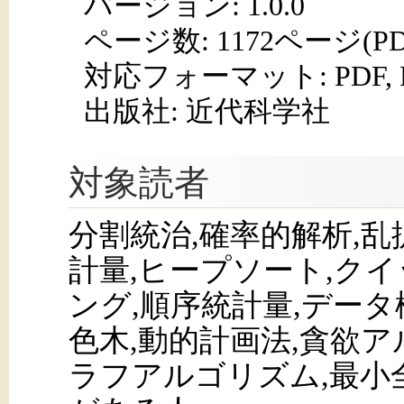
バージョン: 1.0.0
ページ数:
1172ページ(P
対応フォーマット:
PDF,
出版社: 近代科学社
対象読者
分割統治,確率的解析,乱
計量,ヒープソート,ク
ング,順序統計量,データ構
色木,動的計画法,貪欲ア
ラフアルゴリズム,最小