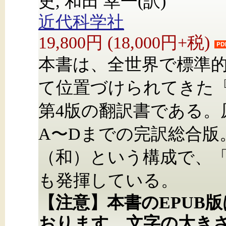
史, 和田 幸一(訳)
近代科学社
19,800円 (18,000円+税)
本書は、全世界で標準
て位置づけられてきた『Introd
第4版の翻訳書である。
A〜Dまでの完訳総合版
（和）という構成で、
も発揮している。
【注意】本書のEPUB
おります。文字の大き