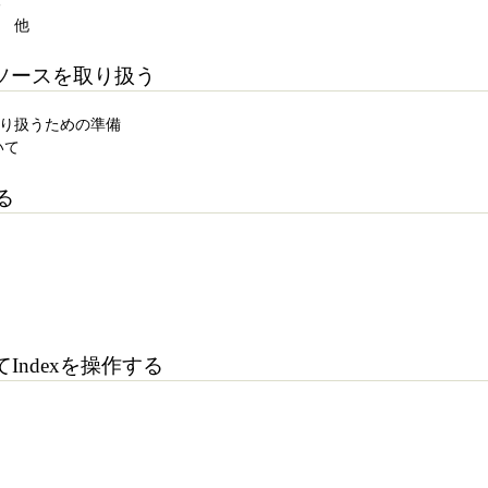
る
？ 他
ソースを取り扱う
取り扱うための準備
ついて
る
いてIndexを操作する