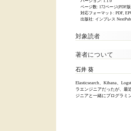
バージョン: 1.1.0
ページ数:
172ページ(PDF
対応フォーマット:
PDF, E
出版社: インプレス NextPubli
対象読者
著者について
石井 葵
Elasticsearch、Kib
ラエンジニアだったが、最
ジニアと一緒にプログラミ