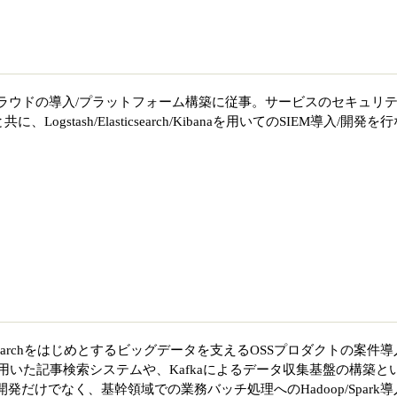
なクラウドの導入/プラットフォーム構築に従事。サービスのセキュリ
gstash/Elasticsearch/Kibanaを用いてのSIEM導入/開発を
/Elasticsearchをはじめとするビッグデータを支えるOSSプロダクトの案件導
archを用いた記事検索システムや、Kafkaによるデータ収集基盤の構築と
発だけでなく、基幹領域での業務バッチ処理へのHadoop/Spark導