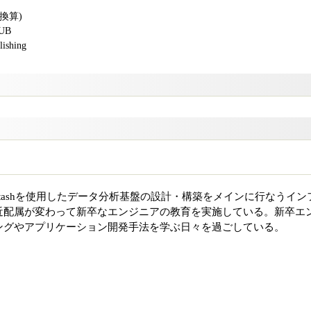
版換算)
PUB
shing
ana、Logstashを使用したデータ分析基盤の設計・構築をメインに行なうイン
近配属が変わって新卒なエンジニアの教育を実施している。新卒エ
ングやアプリケーション開発手法を学ぶ日々を過ごしている。