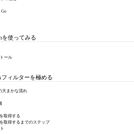
h Go
ashを使ってみる
ストール
Grokフィルターを極める
ィグの大まかな流れ
備
ログを取得する
スログを取得するまでのステップ
スト