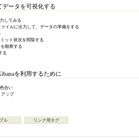
使ってデータを可視化する
出力してみる
グをファイルに出力して、データの準備をする
築
itのコミット状況を閲覧する
gの様子を観察する
察する
ibanaを利用するために
い色合い
ットアップ
プル
リンク用タグ