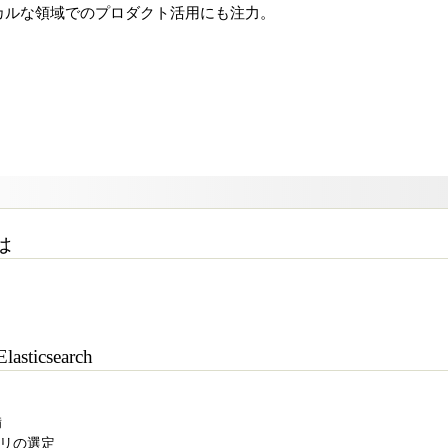
カルな領域でのプロダクト活用にも注力。
とは
icsearch
備
ラリの選定