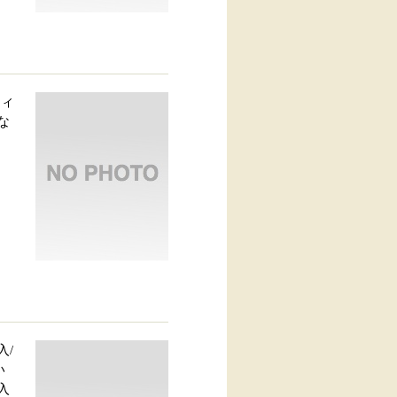
ティ
行な
入/
い
入