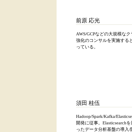
前原 応光
AWS/GCPなどの大規模
強化のコンサルを実施すると共に、Lo
っている。
須田 桂伍
Hadoop/Spark/Kafka
開発に従事。Elasticse
ったデータ分析基盤の導入/開