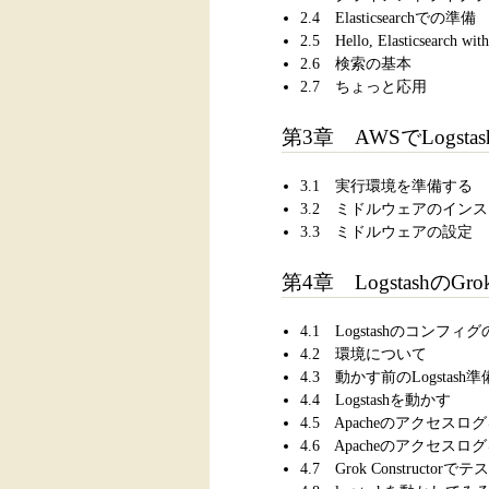
2.4 Elasticsearchでの準備
2.5 Hello, Elasticsearch wit
2.6 検索の基本
2.7 ちょっと応用
第3章 AWSでLogst
3.1 実行環境を準備する
3.2 ミドルウェアのイン
3.3 ミドルウェアの設定
第4章 Logstashの
4.1 Logstashのコンフ
4.2 環境について
4.3 動かす前のLogstash準
4.4 Logstashを動かす
4.5 Apacheのアクセス
4.6 Apacheのアクセ
4.7 Grok Constructorでテ