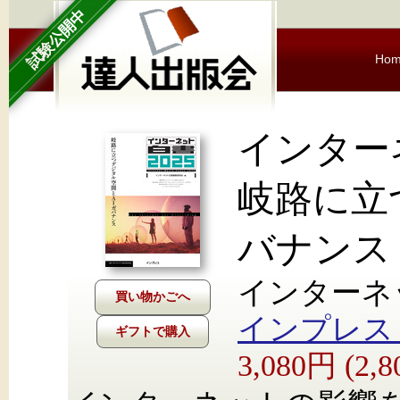
試験公開中
Ho
インター
岐路に立
バナンス
インターネ
インプレス Nex
ギフトで購入
3,080円 (2