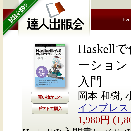
試験公開中
Ho
Haskel
ーション 
入門
岡本 和樹,
インプレス Nex
ギフトで購入
1,980円 (1