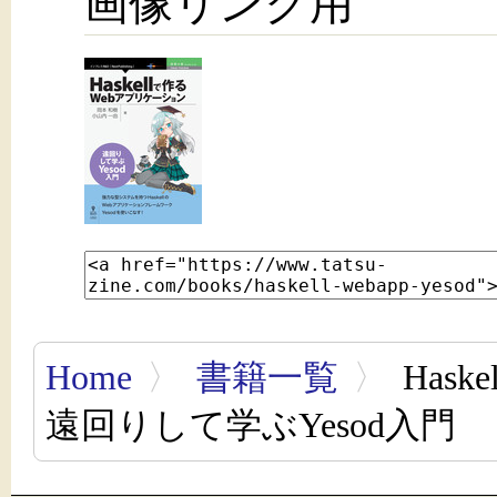
画像リンク用
Home
〉
書籍一覧
〉
Has
遠回りして学ぶYesod入門