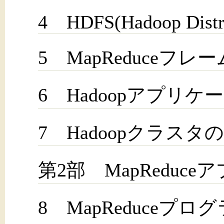
4 HDFS(Hadoop Distri
5 MapReduceフレ
6 Hadoopアプリ
7 Hadoopクラスタ
第2部 MapReduc
8 MapReduceプ