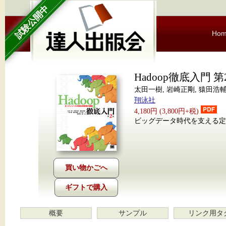
試験公開中
Ho
Hadoop徹底入門 第
太田一樹, 岩崎正剛, 猿田浩輔
翔泳社
4,180円 (3,800円+税)
ビッグデータ時代を支える
ギフトで購入
概要
サンプル
リンク用タ