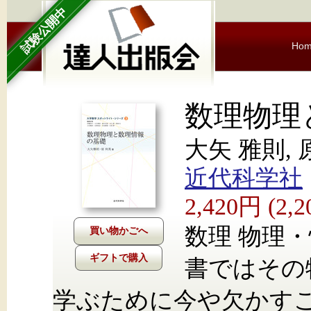
試験公開中
Ho
数理物理
大矢 雅則, 
近代科学社
2,420円 (2
数理 物理
ギフトで購入
書ではその
学ぶために今や欠かす