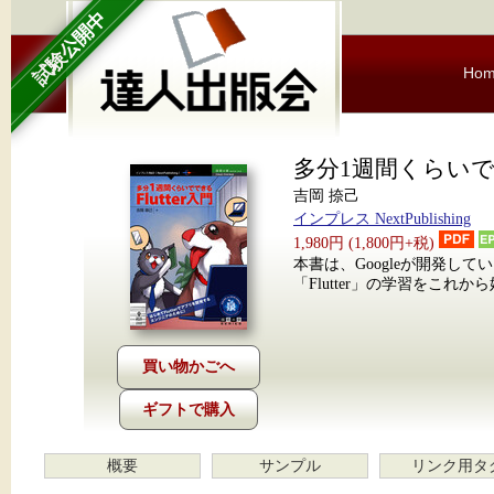
試験公開中
Ho
多分1週間くらいでで
吉岡 捺己
インプレス NextPublishing
1,980円 (1,800円+税)
本書は、Googleが開発
「Flutter」の学習をこれ
ギフトで購入
概要
サンプル
リンク用タ