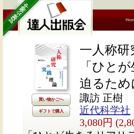
試験公開中
Ho
一人称
「ひとが
迫るため
諏訪 正樹
近代科学社
ギフトで購入
3,080円 (2