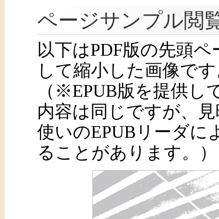
ページサンプル閲
以下はPDF版の先頭
して縮小した画像です
（※EPUB版を提供
内容は同じですが、見
使いのEPUBリーダ
ることがあります。）