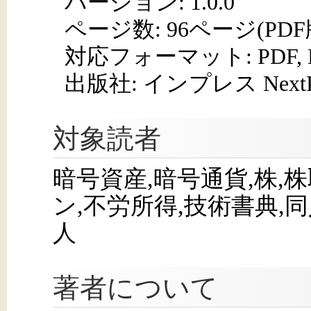
バージョン: 1.0.0
ページ数:
96ページ(PD
対応フォーマット:
PDF,
出版社: インプレス NextPub
対象読者
暗号資産,暗号通貨,株,
ン,不労所得,技術書典,同
人
著者について