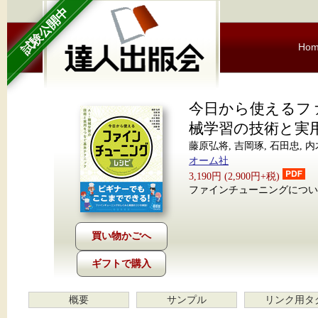
試験公開中
Ho
今日から使えるフ
械学習の技術と実
藤原弘将, 吉岡琢, 石田忠, 
オーム社
3,190円 (2,900円+税)
ファインチューニングについ
ギフトで購入
概要
サンプル
リンク用タ