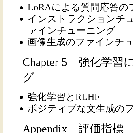
LoRAによる質問応答
インストラクションチ
ァインチューニング
画像生成のファインチ
Chapter 5 強
グ
強化学習とRLHF
ポジティブな文生成の
Appendix 評価指標