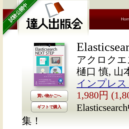
試験公開中
Ho
Elasticse
アクロクエ
樋口 慎, 山
インプレス Nex
1,980円 (1
Elastic
ギフトで購入
集！