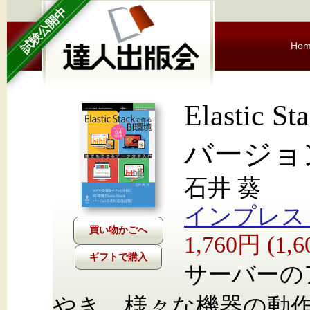
試験公開中
Ho
Elastic
バージョン
石井 葵
インプレス Nex
1,760円 (1
ギフトで購入
サーバーのア
やき、様々な機器の動