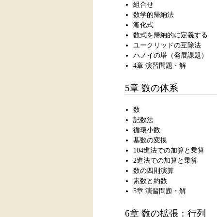
組合せ
数学的帰納法
漸化式
数式を帰納的に定義する
ユークリッドの互除法
ハノイの塔（発展課題）
4章 演習問題・解
5章 数の体系
数
記数法
循環小数
基数の変換
104進法での加算と乗算
2進法での加算と乗算
数の四則演算
素数と約数
5章 演習問題・解
6章 数の拡張：行列