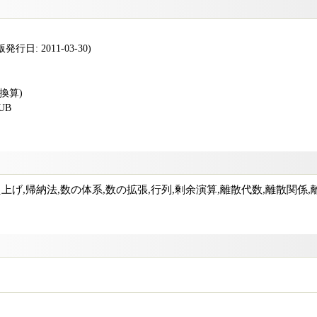
行日: 2011-03-30)
版換算)
PUB
え上げ,帰納法,数の体系,数の拡張,行列,剰余演算,離散代数,離散関係