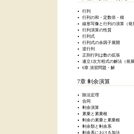
行列
行列の和・定数倍・積
線形写像と行列の演算（発
行列演算の性質
行列式
行列式の余因子展開
逆行列
正則行列は数の拡張
連立1次方程式の解法（発
6章 演習問題・解
7章 剰余演算
除法定理
合同
剰余演算
累乗と累乗根
剰余の累乗と累乗根
剰余類と剰余系
剰余系における加法