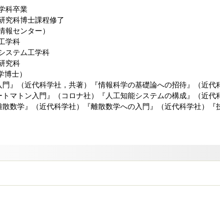
理学科卒業
学研究科博士課程修了
学情報センター）
報工学科
能システム工学科
学研究科
学博士）
入門』（近代科学社，共著）『情報科学の基礎論への招待』（近代
ートマトン入門』（コロナ社）『人工知能システムの構成』（近代
離散数学』（近代科学社）『離散数学への入門』（近代科学社）『