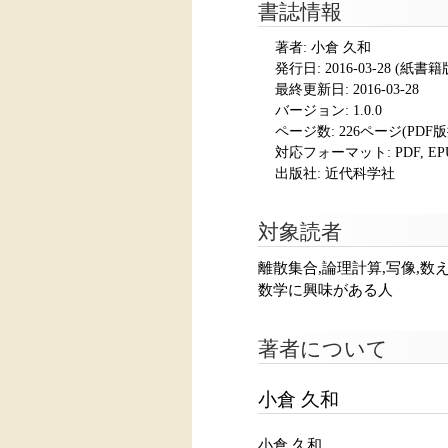
書誌情報
著者: 小倉 久和
発行日:
2016-03-28
(紙書籍版発
最終更新日: 2016-03-28
バージョン: 1.0.0
ページ数:
226ページ(PDF
対応フォーマット:
PDF, E
出版社: 近代科学社
対象読者
離散集合,論理計算,写像,数
数学に興味がある人
著者について
小倉 久和
小倉 久和