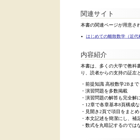
関連サイト
本書の関連ページが用意さ
はじめての離散数学（近代
内容紹介
本書は、多くの大学で教科
り、読者からの支持の証左
・前提知識 高校数学2Bまで
・演習問題を多数掲載
・演習問題の解答も完全解
・12章で各章基本8頁構成
・見開き2頁で項目をまとめ
・本文記述を簡潔にし、補
・数式を丸暗記するのでは