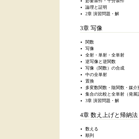
必要条件・十分条件
論理と証明
2章 演習問題・解
3章 写像
関数
写像
全射・単射・全単射
逆写像と逆関数
写像（関数）の合成
中の全単射
置換
多変数関数・陰関数・媒介
集合の比較と全単射（発展
3章 演習問題・解
4章 数え上げと帰納法
数える
順列