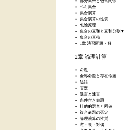
部分集合と包含関係
ベキ集合
集合演算
集合演算の性質
包除原理
集合の直和と直和分割▼
集合の直積
1章 演習問題・解
2章 論理計算
命題
全称命題と存在命題
述語
否定
選言と連言
条件付き命題
排他的選言と同値
複合命題の否定
論理演算の性質
逆・裏・対偶