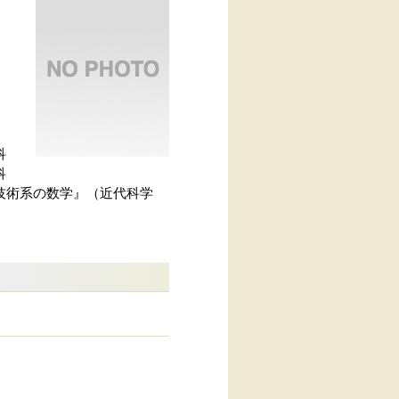
科
科
技術系の数学』（近代科学