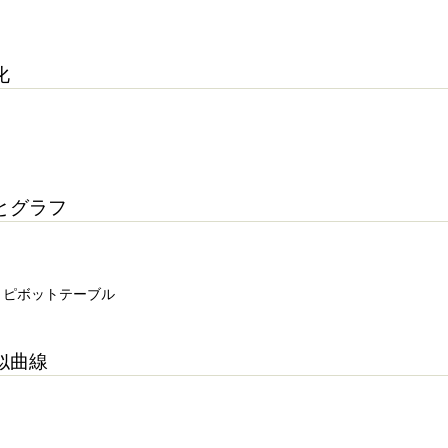
化
とグラフ
図，ピボットテーブル
似曲線