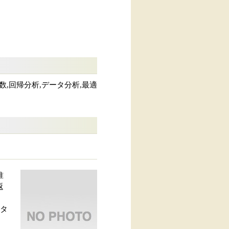
数,回帰分析,データ分析,最適
准
返
ータ