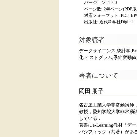
バージョン: 1.2.0
ページ数:
240ページ(PDF
対応フォーマット:
PDF, E
出版社: 近代科学社Digital
対象読者
データサイエンス,統計学,E
化,ヒストグラム,季節変動値
著者について
岡田 朋子
名古屋工業大学非常勤講師
教授，愛知学院大学非常勤
している．
著書にe-Learning教
パシフィック（共著）があ