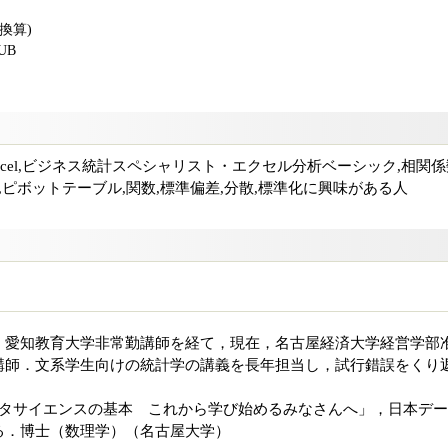
版換算)
PUB
xcel,ビジネス統計スペシャリスト・エクセル分析ベーシック,相関係
,ピボットテーブル,関数,標準偏差,分散,標準化に興味がある人
，愛知教育大学非常勤講師を経て，現在，名古屋経済大学経営学部
講師．文系学生向けの統計学の講義を長年担当し，試行錯誤をくり
材「データサイエンスの基本 これから学び始めるみなさんへ」，日本デ
る．博士（数理学）（名古屋大学）