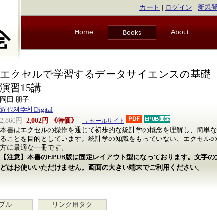
カート
|
ログイン
|
新規
Home
About
Books
エクセルで学習するデータサイエンスの基礎
演習15講
岡田 朋子
近代科学社Digital
2,860円
2,002円
《特価》
→ セールサイト
本書はエクセルの操作を通じて初歩的な統計学の概念を理解し、簡単な
ることを目的としています。統計学の知識をもっていない、エクセルの
方に最適な一冊です。
【注意】本書のEPUB版は固定レイアウト型になっております。文字
どはお使いいただけません。画面の大きい端末でご利用ください。
プル
リンク用タグ