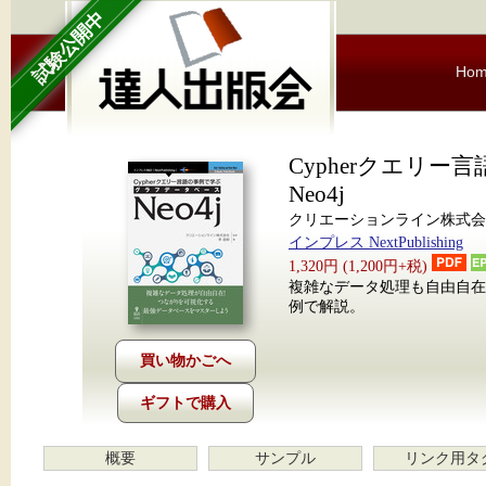
試験公開中
Ho
Cypherクエリ
Neo4j
クリエーションライン株式会社
インプレス NextPublishing
1,320円 (1,200円+税)
複雑なデータ処理も自由自在
例で解説。
ギフトで購入
概要
サンプル
リンク用タ